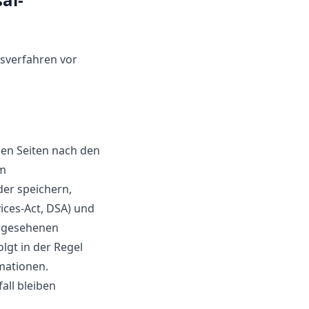
ngsverfahren vor
esen Seiten nach den
em
er speichern,
vices-Act, DSA) und
orgesehenen
lgt in der Regel
mationen.
all bleiben