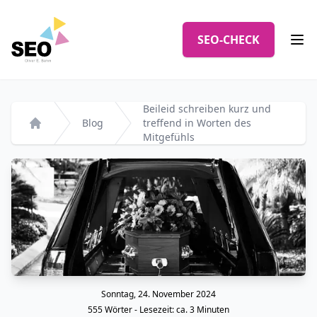
Logo
SEO-CHECK
Men
Beileid schreiben kurz und
Blog
treffend in Worten des
Startseite
Mitgefühls
Sonntag, 24. November 2024
Veröffentlicht am
555
Wörter - Lesezeit: ca.
3
Minuten