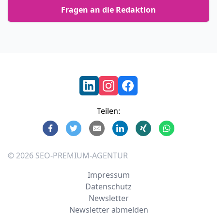
Fragen an die Redaktion
Footer
Teilen:
©
2026
SEO-PREMIUM-AGENTUR
Impressum
Datenschutz
Newsletter
Newsletter abmelden