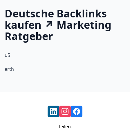
Deutsche Backlinks
kaufen ↗️ Marketing
Ratgeber
u5
erth
Footer
Teilen: