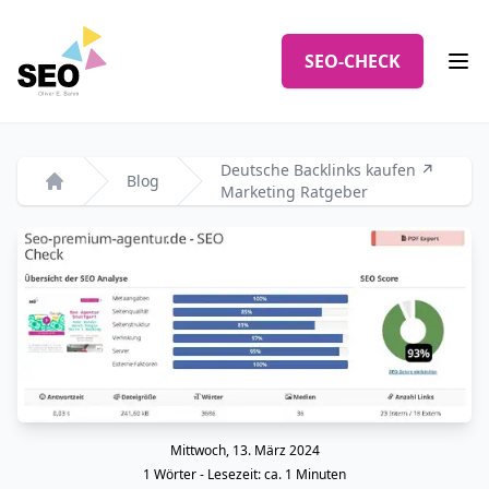
Logo
SEO-CHECK
Men
Deutsche Backlinks kaufen ↗️
Blog
Marketing Ratgeber
Startseite
Mittwoch, 13. März 2024
Veröffentlicht am
1
Wörter - Lesezeit: ca.
1
Minuten