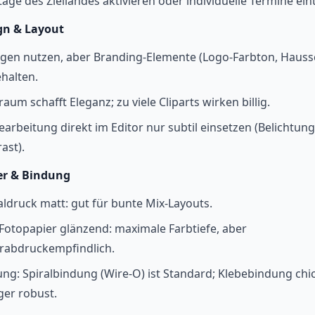
tage des Ziellandes aktivieren oder individuelle Termine ein
gn & Layout
gen nutzen, aber Branding-Elemente (Logo-Farbton, Haussc
halten.
aum schafft Eleganz; zu viele Cliparts wirken billig.
earbeitung direkt im Editor nur subtil einsetzen (Belichtung
ast).
er & Bindung
aldruck matt: gut für bunte Mix-Layouts.
Fotopapier glänzend: maximale Farbtiefe, aber
erabdruckempfindlich.
ng: Spiralbindung (Wire-O) ist Standard; Klebebindung chic
er robust.