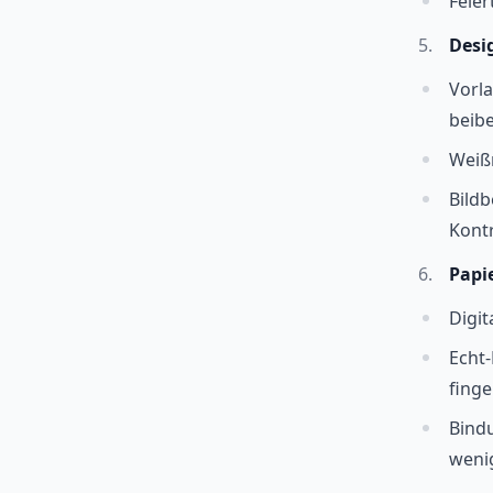
Feier
Desi
Vorla
beibe
Weißr
Bildb
Kontr
Papi
Digit
Echt-
fing
Bindu
wenig