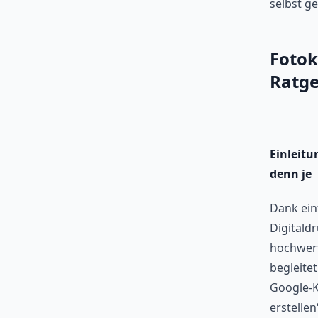
selbst ge
Fotok
Ratge
Einleitu
denn je
Dank ein
Digitald
hochwert
begleite
Google-K
erstelle