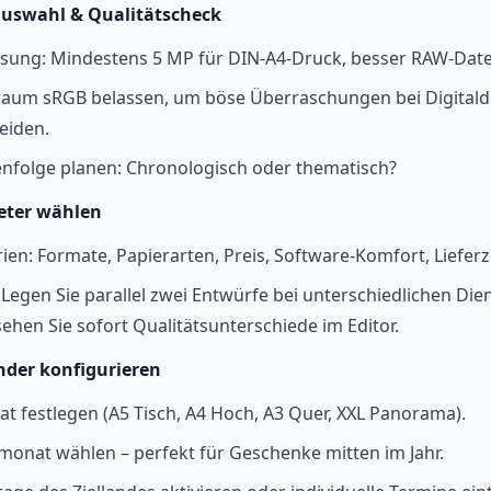
auswahl & Qualitätscheck
sung: Mindestens 5 MP für DIN-A4-Druck, besser RAW-Date
raum sRGB belassen, um böse Überraschungen bei Digitald
eiden.
nfolge planen: Chronologisch oder thematisch?
eter wählen
rien: Formate, Papierarten, Preis, Software-Komfort, Lieferze
 Legen Sie parallel zwei Entwürfe bei unterschiedlichen Die
sehen Sie sofort Qualitätsunterschiede im Editor.
nder konfigurieren
t festlegen (A5 Tisch, A4 Hoch, A3 Quer, XXL Panorama).
monat wählen – perfekt für Geschenke mitten im Jahr.