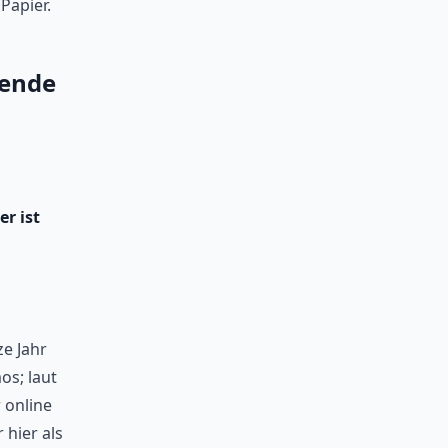
Papier.
sende
r ist
e Jahr
os; laut
 online
 hier als