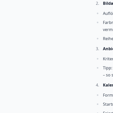
Bild
Auflö
Farb
verm
Reihe
Anbi
Krite
Tipp:
– so 
Kale
Forma
Start