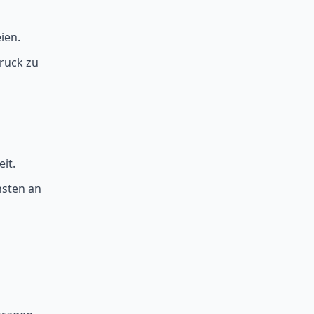
ien.
ruck zu
it.
nsten an