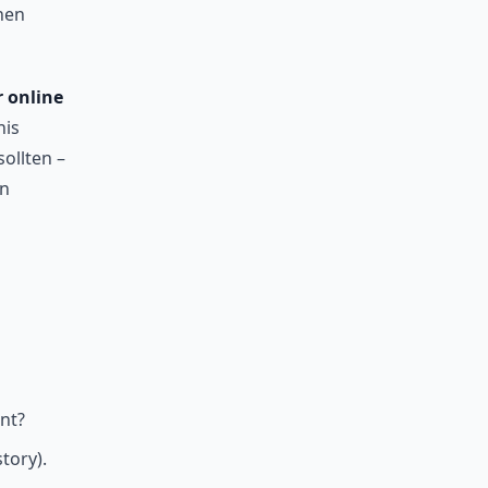
hen
 online
nis
ollten –
en
nt?
tory).