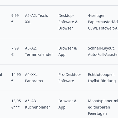
9,99
A5–A2, Tisch,
Desktop-
4-seitiger
€
XXL
Software &
Papiermusterfäc
Browser
CEWE Fotowelt-
7,99
A5–A2,
Browser &
Schnell-Layout,
€
Terminkalender
App
Auto-Füll-Assiste
al
14,95
A4–XXL
Pro-Desktop-
Echtfotopapier,
€
Panorama
Software
Layflat-Bindung
13,95
A5–A3,
Browser &
Monatsplaner mi
€***
Küchenplaner
App
editierbaren
Feiertagen