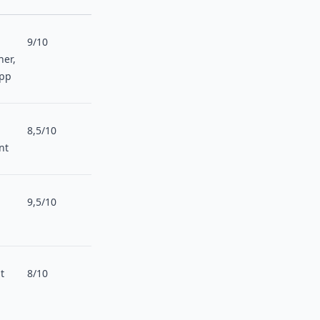
9/10
her,
App
8,5/10
nt
9,5/10
t
8/10