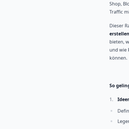
Shop, Bl
Traffic m
Dieser Ra
erstelle
bieten, 
und wie 
können.
So gelin
Idee
Defin
Legen