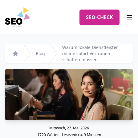
Logo
SEO-CHECK
Men
Warum lokale Dienstleister
Blog
online sofort Vertrauen
Startseite
schaffen müssen
Mittwoch, 27. Mai 2026
Veröffentlicht am
1720
Wörter - Lesezeit: ca.
9
Minuten