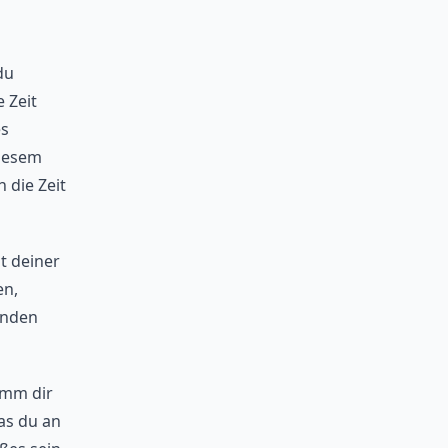
du
 Zeit
es
diesem
 die Zeit
t deiner
en,
unden
imm dir
as du an