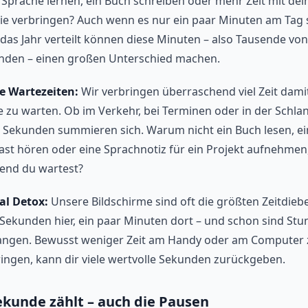
Sprache lernen, ein Buch schreiben oder mehr Zeit mit dei
ie verbringen? Auch wenn es nur ein paar Minuten am Tag 
das Jahr verteilt können diese Minuten – also Tausende von
nden – einen großen Unterschied machen.
e Wartezeiten:
Wir verbringen überraschend viel Zeit damit
 zu warten. Ob im Verkehr, bei Terminen oder in der Schla
 Sekunden summieren sich. Warum nicht ein Buch lesen, ei
st hören oder eine Sprachnotiz für ein Projekt aufnehmen
end du wartest?
al Detox:
Unsere Bildschirme sind oft die größten Zeitdiebe
Sekunden hier, ein paar Minuten dort – und schon sind St
angen. Bewusst weniger Zeit am Handy oder am Computer 
ingen, kann dir viele wertvolle Sekunden zurückgeben.
ekunde zählt – auch die Pausen