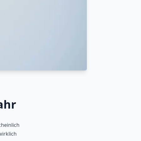
ahr
cheinlich
irklich