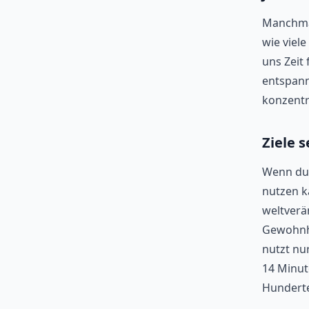
Manchmal
wie viel
uns Zeit
entspann
konzentri
Ziele 
Wenn du 
nutzen ka
weltverä
Gewohnhe
nutzt nu
14 Minut
Hunderte 