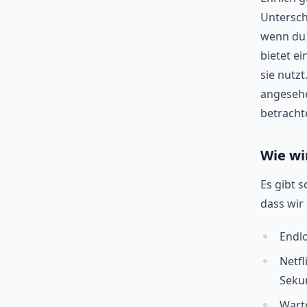
Untersch
wenn du 
bietet ei
sie nutzt
angesehe
betracht
Wie wi
Es gibt s
dass wir 
Endlo
Netfl
Seku
Warte