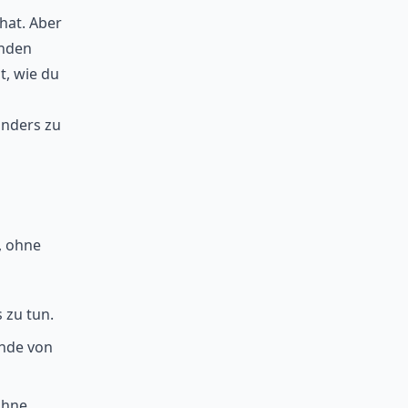
hat. Aber
unden
t, wie du
anders zu
, ohne
 zu tun.
ende von
ohne