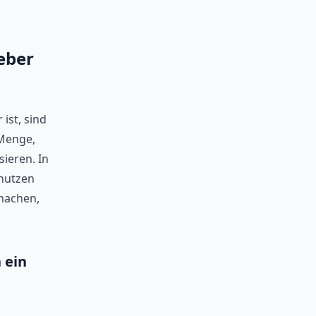
eber
 ist, sind
 Menge,
sieren. In
 nutzen
 machen,
 ein