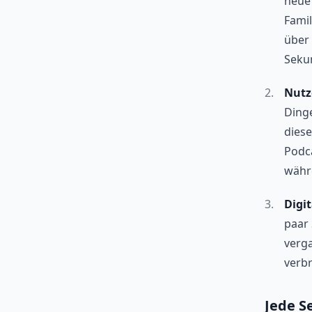
neue 
Famil
über 
Seku
Nutz
Dinge
diese
Podca
währ
Digit
paar 
verg
verbr
Jede S