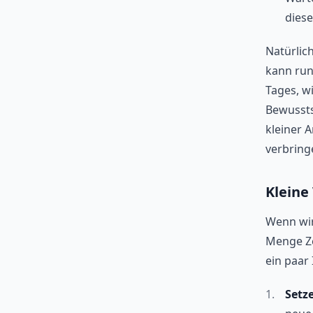
diese
Natürlic
kann run
Tages, w
Bewusstse
kleiner A
verbring
Kleine
Wenn wir
Menge Zei
ein paar
Setze