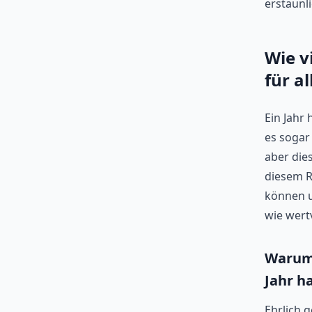
erstaunli
Wie v
für a
Ein Jahr
es soga
aber dies
diesem R
können u
wie wert
Warum 
Jahr h
Ehrlich 