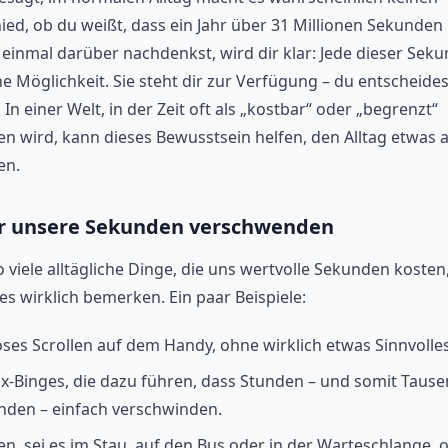
ied, ob du weißt, dass ein Jahr über 31 Millionen Sekunden 
einmal darüber nachdenkst, wird dir klar: Jede dieser Sek
ne Möglichkeit. Sie steht dir zur Verfügung – du entscheides
. In einer Welt, in der Zeit oft als „kostbar“ oder „begrenzt“
n wird, kann dieses Bewusstsein helfen, den Alltag etwas 
en.
r unsere Sekunden verschwenden
o viele alltägliche Dinge, die uns wertvolle Sekunden kosten
es wirklich bemerken. Ein paar Beispiele:
ses Scrollen auf dem Handy, ohne wirklich etwas Sinnvolles
ix-Binges, die dazu führen, dass Stunden – und somit Taus
nden – einfach verschwinden.
n, sei es im Stau, auf den Bus oder in der Warteschlange, 