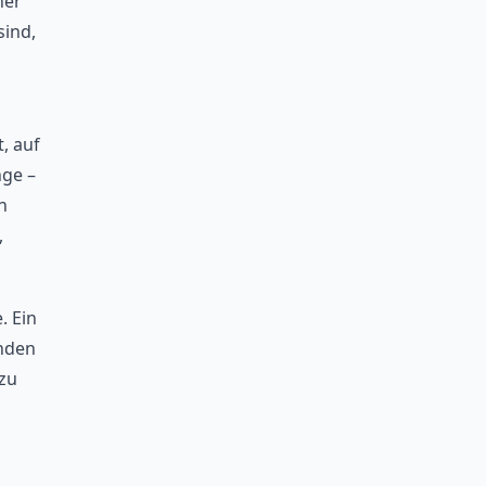
ner
sind,
, auf
nge –
n
,
. Ein
unden
zu