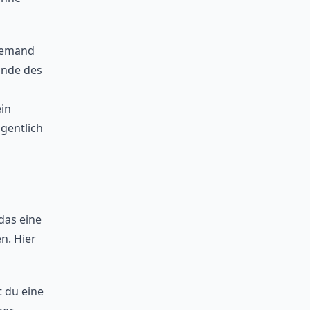
Niemand
Ende des
ein
igentlich
das eine
n. Hier
t du eine