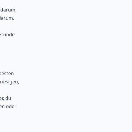
r darum,
darum,
 Stunde
besten
riesigen,
r, du
en oder