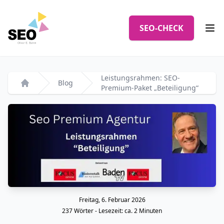
Logo
SEO-CHECK
Men
Leistungsrahmen: SEO-
Blog
Premium-Paket „Beteiligung“
Startseite
Freitag, 6. Februar 2026
Veröffentlicht am
237
Wörter - Lesezeit: ca.
2
Minuten