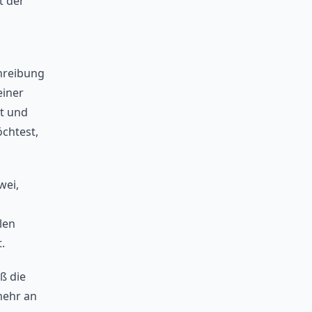
t der
chreibung
einer
st und
chtest,
wei,
len
.
ß die
mehr an