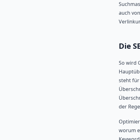
Suchmasc
auch von
Verlinku
Die S
So wird G
Hauptüber
steht für
Überschr
Überschri
der Regel
Optimier
worum es
Keywords