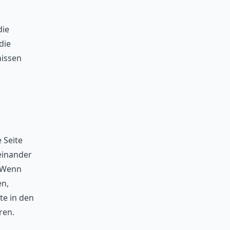
die
die
nissen
 Seite
einander
. Wenn
en,
te in den
ren.