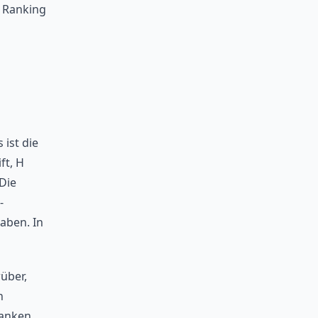
 Ranking
 ist die
ft, H
Die
-
aben. In
über,
n
ranken.