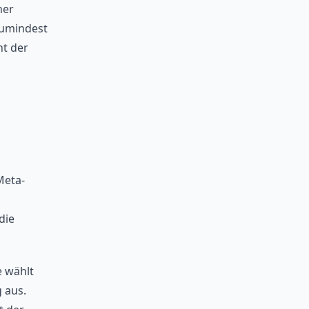
ner
zumindest
ht der
Meta-
die
e wählt
g aus.