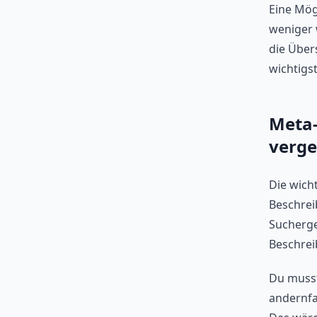
Eine Mög
weniger 
die Übers
wichtigst
Meta-
verge
Die wicht
Beschreib
Sucherge
Beschrei
Du musst
andernfal