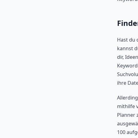
Finde
Hast du 
kannst d
dir, Idee
Keyword-T
Suchvolu
ihre Dat
Allerdin
mithilfe
Planner 
ausgewäh
100 aufg