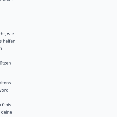
ht, wie
s helfen
n
ützen
altens
word
 0 bis
 deine