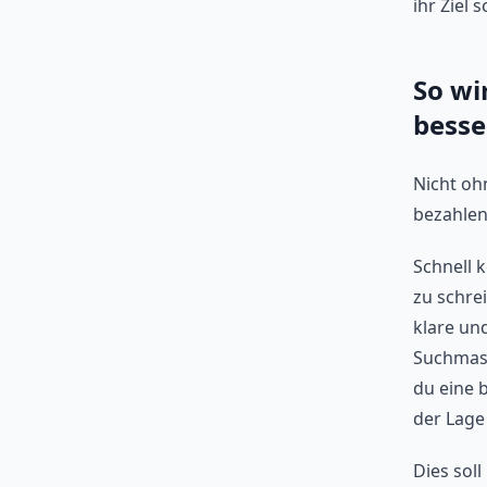
ihr Ziel s
So wi
besse
Nicht oh
bezahlen
Schnell 
zu schre
klare un
Suchmasc
du eine 
der Lage 
Dies soll