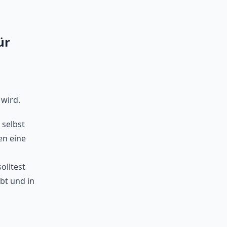
ür
 wird.
 selbst
en eine
olltest
bt und in