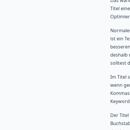
Das wäre
Titel ein
Optimie
Normalerw
ist ein T
besseren
deshalb 
solltest
Im Titel
wenn gen
Kommas g
Keywords
Der Titel
Buchstab