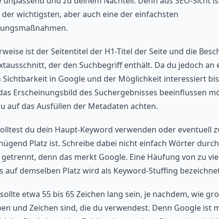
 unpassend und zu deinem Nachteil. Denn aus SEO-Sicht is
e der wichtigsten, aber auch eine der einfachsten
rungsmaßnahmen.
eise ist der Seitentitel der H1-Titel der Seite und die Bes
extausschnitt, der den Suchbegriff enthält. Da du jedoch an 
 Sichtbarkeit in Google und der Möglichkeit interessiert bi
das Erscheinungsbild des Suchergebnisses beeinflussen mö
 du auf das Ausfüllen der Metadaten achten.
 solltest du dein Haupt-Keyword verwenden oder eventuell z
ügend Platz ist. Schreibe dabei nicht einfach Wörter durch
etrennt, denn das merkt Google. Eine Häufung von zu vie
 auf demselben Platz wird als Keyword-Stuffing bezeichnet
 sollte etwa 55 bis 65 Zeichen lang sein, je nachdem, wie gro
en und Zeichen sind, die du verwendest. Denn Google ist 