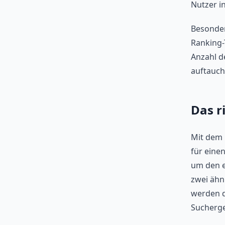
Nutzer i
Besonder
Ranking-T
Anzahl d
auftauch
Das r
Mit dem 
für eine
um den e
zwei ähn
werden d
Sucherge